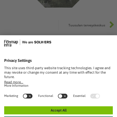
Tuusulan terveyskeskus
solwers.com
FINNMAP INFRA OY
Ratapihantie 11
00521 Helsinki
info@finnmap-infra.fi