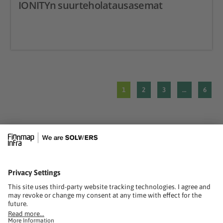
IONITYn suurteholatausasemat
1
2
3
…
6
solwers.com
FINNMAP INFRA OY