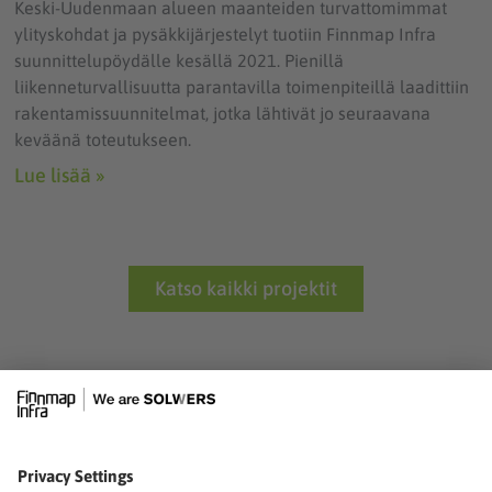
Keski-Uudenmaan alueen maanteiden turvattomimmat
ylityskohdat ja pysäkkijärjestelyt tuotiin Finnmap Infra
suunnittelupöydälle kesällä 2021. Pienillä
liikenneturvallisuutta parantavilla toimenpiteillä laadittiin
rakentamissuunnitelmat, jotka lähtivät jo seuraavana
keväänä toteutukseen.
Lue lisää »
Katso kaikki projektit