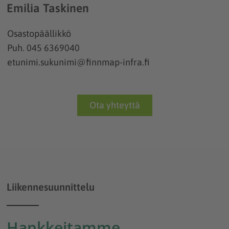
Emilia Taskinen
Osastopäällikkö
Puh. 045 6369040
etunimi.sukunimi@finnmap-infra.fi
Ota yhteyttä
Liikennesuunnittelu
Hankkeitamme