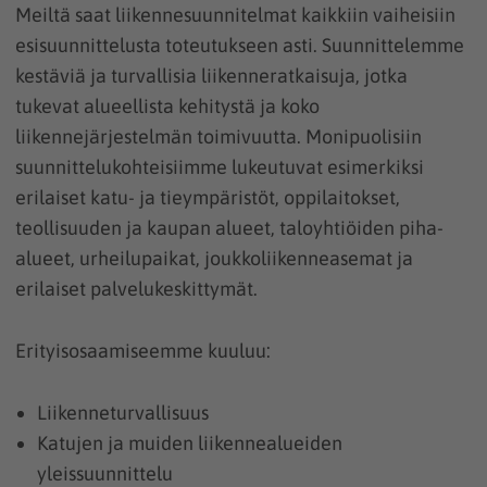
Meiltä saat liikennesuunnitelmat kaikkiin vaiheisiin
esisuunnittelusta toteutukseen asti. Suunnittelemme
kestäviä ja turvallisia liikenneratkaisuja, jotka
tukevat alueellista kehitystä ja koko
liikennejärjestelmän toimivuutta. Monipuolisiin
suunnittelukohteisiimme lukeutuvat esimerkiksi
erilaiset katu- ja tieympäristöt, oppilaitokset,
teollisuuden ja kaupan alueet, taloyhtiöiden piha-
alueet, urheilupaikat, joukkoliikenneasemat ja
erilaiset palvelukeskittymät.
Erityisosaamiseemme kuuluu:
Liikenneturvallisuus
Katujen ja muiden liikennealueiden
yleissuunnittelu