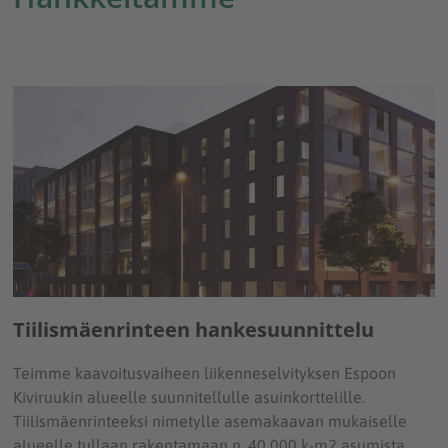
Tiilismäenrinteen hankesuunnittelu
Teimme kaavoitusvaiheen liikenneselvityksen Espoon
Kiviruukin alueelle suunnitellulle asuinkorttelille.
Tiilismäenrinteeksi nimetylle asemakaavan mukaiselle
alueelle tullaan rakentamaan n. 40 000 k-m2 asumista.