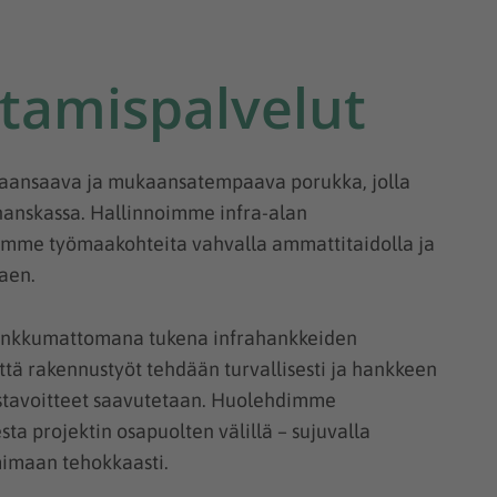
tamispalvelut
aansaava ja mukaansatempaava porukka, jolla
anskassa. Hallinnoimme infra-alan
omme työmaakohteita vahvalla ammattitaidolla ja
aen.
nkkumattomana tukena infrahankkeiden
tä rakennustyöt tehdään turvallisesti ja hankkeen
nustavoitteet saavutetaan. Huolehdimme
ta projektin osapuolten välillä – sujuvalla
mimaan tehokkaasti.