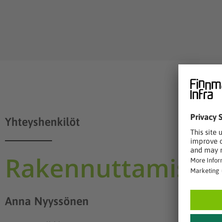
Yhteyshenkilöt
Rakennuttamispal
Anna Nyyssönen