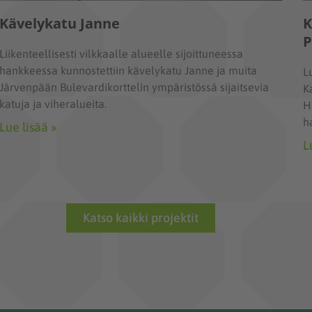
Kävelykatu Janne
K
P
Liikenteellisesti vilkkaalle alueelle sijoittuneessa
hankkeessa kunnostettiin kävelykatu Janne ja muita
L
Järvenpään Bulevardikorttelin ympäristössä sijaitsevia
K
katuja ja viheralueita.
H
h
Lue lisää »
L
Katso kaikki projektit