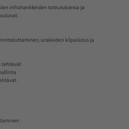
en infrahankkeiden toteutuksessa ja
uuluvat:
nitteluttaminen, urakoiden kilpailutus ja
n tehtävät
allinta
ehtävät
ttaminen