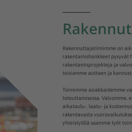
Rakennut
Rakennuttajatiimimme on aik
rakentamishankkeet pysyvät h
rakentamisprojekteja ja valv
toisiamme auttaen ja kannust
Toimimme asiakkaidemme va
toteuttamisessa. Valvomme, et
aikataulu-, laatu- ja kustan
rakentavasta vuorovaikutukses
yhteistyöllä saamme työt toi