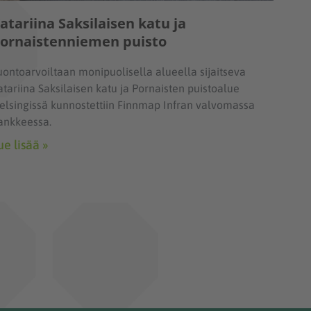
atariina Saksilaisen katu ja
ornaistenniemen puisto
uontoarvoiltaan monipuolisella alueella sijaitseva
atariina Saksilaisen katu ja Pornaisten puistoalue
elsingissä kunnostettiin Finnmap Infran valvomassa
ankkeessa.
ue lisää »