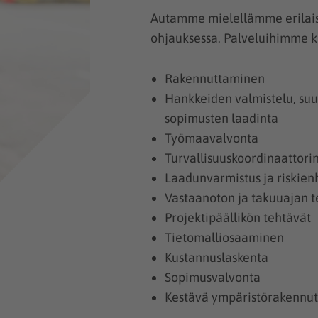
Autamme mielellämme erilaist
ohjauksessa. Palveluihimme k
Rakennuttaminen
Hankkeiden valmistelu, suun
sopimusten laadinta
Työmaavalvonta
Turvallisuuskoordinaattori
Laadunvarmistus ja riskienh
Vastaanoton ja takuuajan t
Projektipäällikön tehtävät
Tietomalliosaaminen
Kustannuslaskenta
Sopimusvalvonta
Kestävä ympäristörakennu