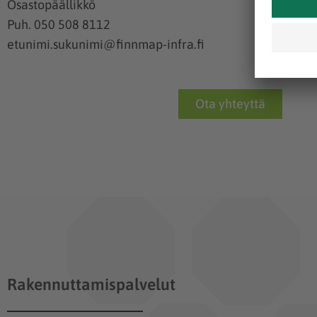
Osastopäällikkö
Puh. 050 508 8112
etunimi.sukunimi@finnmap-infra.fi
Ota yhteyttä
Rakennuttamispalvelut