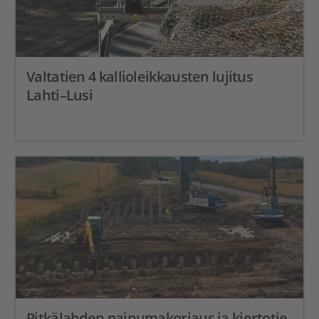
Valtatien 4 kallioleikkausten lujitus
Lahti–Lusi
Pitkälahden painumakorjaus ja kiertotie