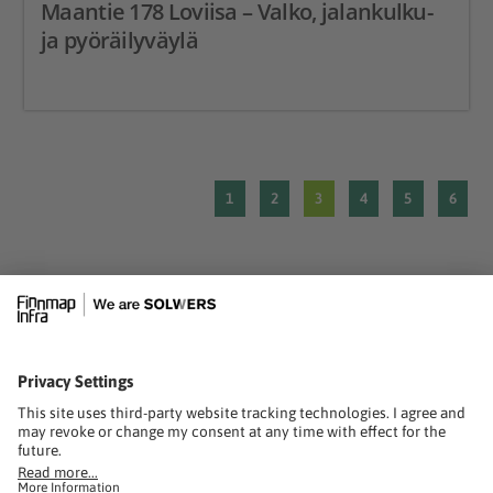
Maantie 178 Loviisa – Valko, jalankulku-
ja pyöräilyväylä
1
2
3
4
5
6
solwers.com
FINNMAP INFRA OY