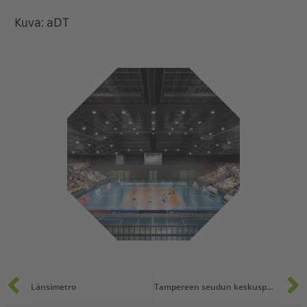
Kuva: aDT
Prev
Länsimetro
Tampereen seudun keskuspuhdistamo