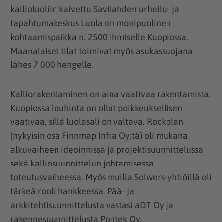
kallioluoliin kaivettu Savilahden urheilu- ja
tapahtumakeskus Luola on monipuolinen
kohtaamispaikka n. 2500 ihmiselle Kuopiossa.
Maanalaiset tilat toimivat myös asukassuojana
lähes 7 000 hengelle.
Kalliorakentaminen on aina vaativaa rakentamista.
Kuopiossa louhinta on ollut poikkeuksellisen
vaativaa, sillä luolasali on valtava. Rockplan
(nykyisin osa Finnmap Infra Oy:tä) oli mukana
alkuvaiheen ideoinnissa ja projektisuunnittelussa
sekä kalliosuunnittelun johtamisessa
toteutusvaiheessa. Myös muilla Solwers-yhtiöillä oli
tärkeä rooli hankkeessa. Pää- ja
arkkitehtisuunnittelusta vastasi aDT Oy ja
rakennesuunnittelusta Pontek Oy.