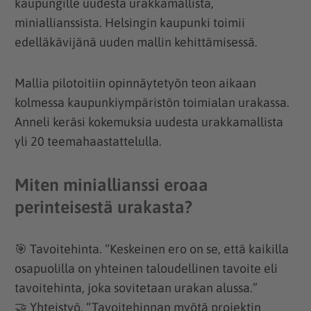
kaupungille uudesta urakkamallista,
miniallianssista. Helsingin kaupunki toimii
edelläkävijänä uuden mallin kehittämisessä.
Mallia pilotoitiin opinnäytetyön teon aikaan
kolmessa kaupunkiympäristön toimialan urakassa.
Anneli keräsi kokemuksia uudesta urakkamallista
yli 20 teemahaastattelulla.
Miten miniallianssi eroaa
perinteisestä urakasta?
🎯 Tavoitehinta. “Keskeinen ero on se, että kaikilla
osapuolilla on yhteinen taloudellinen tavoite eli
tavoitehinta, joka sovitetaan urakan alussa.”
🤝 Yhteistyö. “Tavoitehinnan myötä projektin