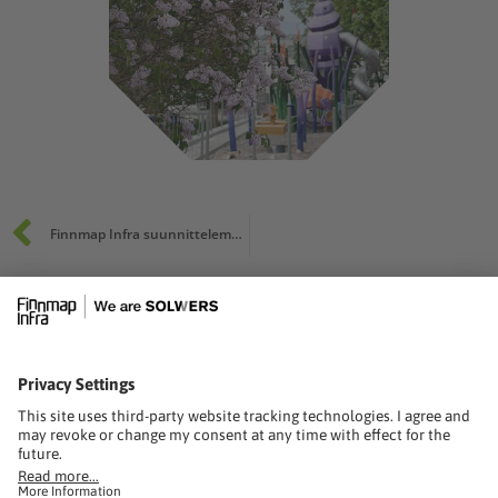
Prev
Finnmap Infra suunnittelemaan Itärataa Porvoon ja Korian välille
solwers.com
FINNMAP INFRA OY