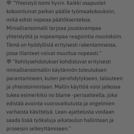
💬 “Yhteistyö toimi hyvin. Kaikki osapuolet
kokoontuivat paikan päälle työmaakokouksiin,
mikä edisti nopeaa päätöksentekoa.
Miniallianssimalli tarjoaa joustavampaa
yhteistyötä ja nopeampaa reagointia muutoksiin.
Tämä on hyödyllistä erityisesti rakentamisessa,
jossa tilanteet voivat muuttua nopeasti.”
💬 “Kehitysehdotukset kohdistuvat erityisesti
miniallianssimallin käytännön toteutuksen
parantamiseen, kuten perehdytykseen, talouteen
ja yhteistoimintaan. Mallin käyttöä voisi jatkossa
tukea esimerkiksi no blame -periaatteella, joka
edistää avointa vuorovaikutusta ja ongelmien
varhaista käsittelyä. Lean-ajattelusta voidaan
saada lisää työkaluja aikataulun hallintaan ja
prosessin selkeyttämiseen.”