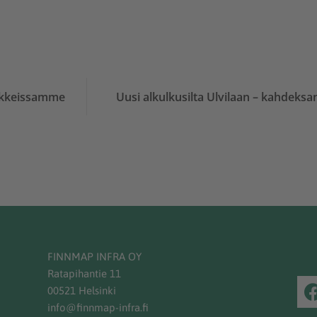
ankkeissamme
Uusi alkulkusilta Ulvilaan – kahdeksa
FINNMAP INFRA OY
Ratapihantie 11
00521 Helsinki
info@finnmap-infra.fi