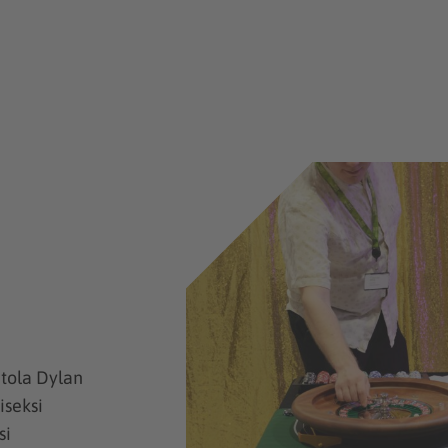
ntola Dylan
iseksi
si