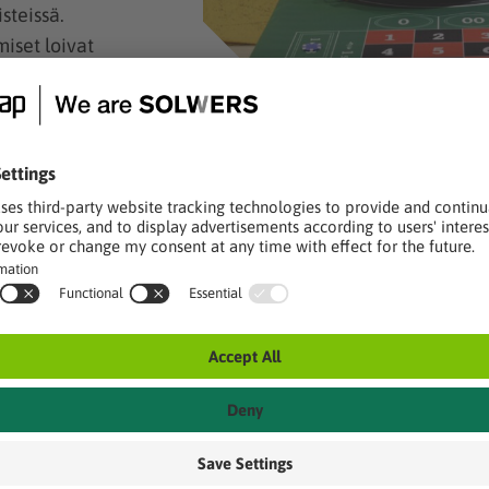
steissä.
iset loivat
la, joka toi
evällä