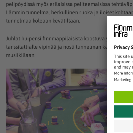
pelipöydissä myös erilaisissa peliteemaisissa tehtäväpi
Lämmin tunnelma, herkullinen ruoka ja iloiset kohtaam
tunnelmaa koleaan kevätiltaan.
Juhlat huipensi finnmappilaisista koostuva yhtye Kartal
tanssilattialle vipinää ja nosti tunnelman kattoon men
musiikillaan.