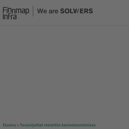
Siirry
sisältöön
Etusivu
»
Terassijuhlat vietettiin kasinotunnelmissa