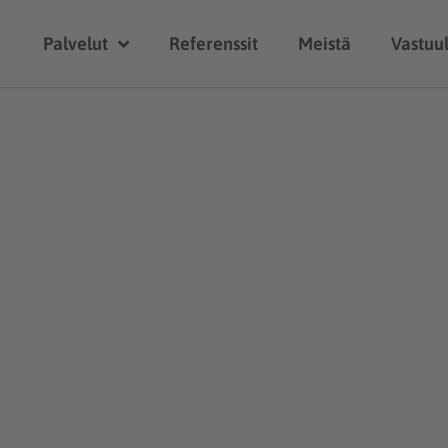
Palvelut
Referenssit
Meistä
Vastuul
Referenssit
egoria :
Rakennuttamispalv