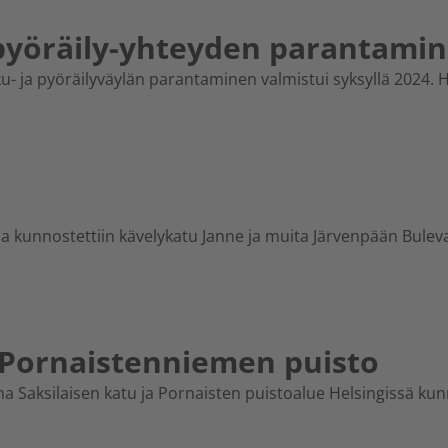
 pyöräily-yhteyden parantami
Page
Page
Page
lku- ja pyöräilyväylän parantaminen valmistui syksyllä 2024. H
essa kunnostettiin kävelykatu Janne ja muita Järvenpään Bule
a Pornaistenniemen puisto
ina Saksilaisen katu ja Pornaisten puistoalue Helsingissä ku