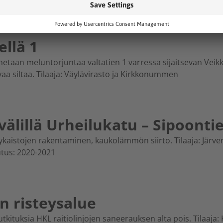
ellä 1
an meluntorjuntaa valtatien 1 varressa sijaitsevan Veikko
vaa siltaa. Tilaaja: Väylävirasto ja Kirkkonummen
lillä Urheilukatu – Sipoonti
kaistojen rakentaminen, kaukolämmön siirto. Tilaaja: Järv
utus: 2020-2021
 risteysalue
putkituksia HKL raitiolinjojen saneerauksen alta pois. Tilaaja