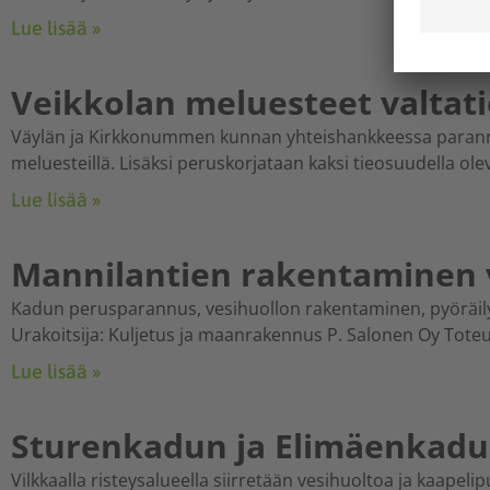
Lue lisää »
Veikkolan meluesteet valtati
Väylän ja Kirkkonummen kunnan yhteishankkeessa paranneta
meluesteillä. Lisäksi peruskorjataan kaksi tieosuudella ole
Lue lisää »
Mannilantien rakentaminen vä
Kadun perusparannus, vesihuollon rakentaminen, pyöräily
Urakoitsija: Kuljetus ja maanrakennus P. Salonen Oy Tote
Lue lisää »
Sturenkadun ja Elimäenkadun
Vilkkaalla risteysalueella siirretään vesihuoltoa ja kaapeli