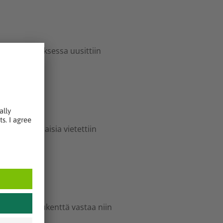
perusparannuksessa uusittiin
ukion avajaisia vietettiin
ön
ettu urheilukenttä vastaa niin
nnasta