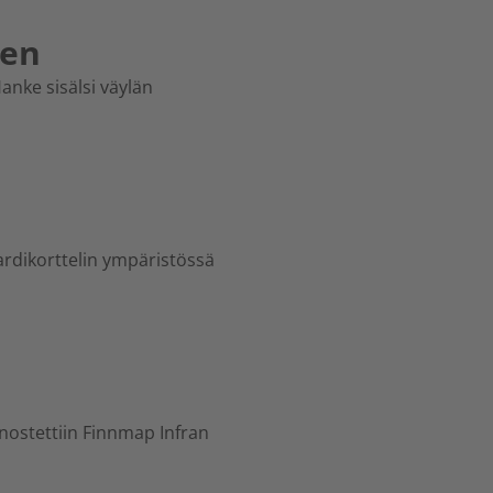
nen
anke sisälsi väylän
vardikorttelin ympäristössä
nnostettiin Finnmap Infran