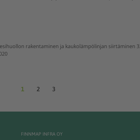
vesihuollon rakentaminen ja kaukolämpölinjan siirtäminen 32
2020
1
2
3
FINNMAP INFRA OY