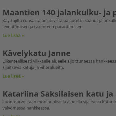
Maantien 140 jalankulku- ja
Käyttäjiltä runsasta positiivista palautetta saanut jalanku
leventämisen ja rakenteen parantamisen.
Lue lisää »
Kävelykatu Janne
Liikenteellisesti vilkkaalle alueelle sijoittuneessa hankke
sijaitsevia katuja ja viheralueita.
Lue lisää »
Katariina Saksilaisen katu j
Luontoarvoiltaan monipuolisella alueella sijaitseva Katari
valvomassa hankkeessa.