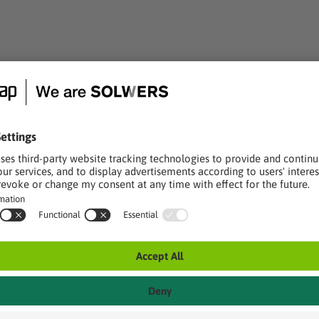
ikkialueita koristavat nyt iloiset kukkakuviot. Leikkipuiston 
- ja koripallokenttä sekä kulkuväylät. Finnmap
kko sai uudistetun ilmeen peruskorjauksessa. Kunnostetun a
an, turvallisuuskoordinaattorin ja tilaajan projektipäällik
kat, pinnoitteet ja ajanottolaitteistot. Laadukkaasti parann
ap Infra vastasi peruskorjauksen rakennuttamisesta ja valvo