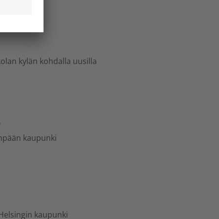
lan kylän kohdalla uusilla
e
enpään kaupunki
: Helsingin kaupunki