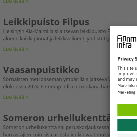
Lue lisää »
Leikkipuisto Filpus
Helsingin Ala-Malmilla sijaitsevan leikkipuisto Filpuksen le
alueen kaikki pinnat ja leikkivälineet, yhdistetty jalkapallo
Lue lisää »
Vaasanpuistikko
Sörnäisten metroaseman ympärillä sijaitseva Vaasanpuisti
elokuussa 2024. Finnmap Infra oli mukana hankkeessa valvoj
Lue lisää »
Someron urheilukenttä
Someron urheilukenttä sai peruskorjauksessa uudet kisapai
harrastajien kuin kisajärjestäjienkin vaatimuksiin. Finnm