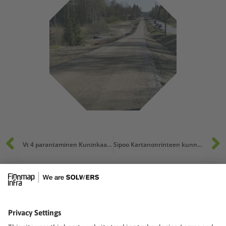
Prev
Vt 4 parantaminen Kuninkaanmäen eritasoliittymän kohdalla (Mt 1375), ramppien liikennevalo-ohjaus, Vantaa
Sipoo Kartanonrinteen kunnallistekniikan rakentaminen