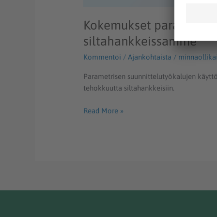
Kokemukset parametrise
siltahankkeissamme
Kommentoi
/
Ajankohtaista
/
minnaollika
Parametrisen suunnittelutyökalujen käyttö
tehokkuutta siltahankkeisiin.
Read More »