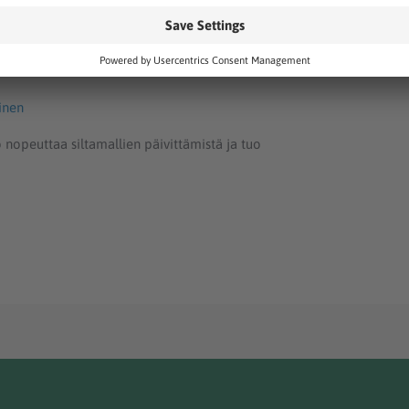
sta suunnittelusta
inen
 nopeuttaa siltamallien päivittämistä ja tuo