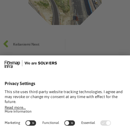
Prev
Keilaniemi Next
solwers.com
FINNMAP INFRA OY
Ratapihantie 11
00521 Helsinki