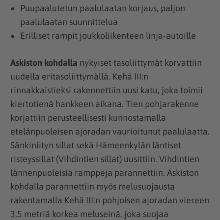
Puupaalutetun paalulaatan korjaus, paljon
paalulaatan suunnittelua
Erilliset rampit joukkoliikenteen linja-autoille
Askiston kohdalla
nykyiset tasoliittymät korvattiin
uudella eritasoliittymällä. Kehä III:n
rinnakkaistieksi rakennettiin uusi katu, joka toimii
kiertotienä hankkeen aikana. Tien pohjarakenne
korjattiin perusteellisesti kunnostamalla
etelänpuoleisen ajoradan vaurioitunut paalulaatta.
Sänkiniityn sillat sekä Hämeenkylän läntiset
risteyssillat (Vihdintien sillat) uusittiin. Vihdintien
lännenpuoleisia ramppeja parannettiin. Askiston
kohdalla parannettiin myös melusuojausta
rakentamalla Kehä III:n pohjoisen ajoradan viereen
3,5 metriä korkea meluseinä, joka suojaa