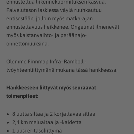
ennustettua liikennekuormituksen kasvua.
Palvelutason laskiessa väylä ruuhkautuu
entisestään, jolloin myös matka-ajan
ennustettavuus heikkenee. Ongelmat ilmenevät
myös kaistanvaihto- ja peräänajo-
onnettomuuksina.
Olemme Finnmap Infra–Ramboll -
työyhteenliittymänä mukana tässä hankkeessa.
Hankkeeseen liittyvät myös seuraavat
toimenpiteet:
8 uutta siltaa ja 2 korjattavaa siltaa
2,4 km meluaitaa ja -kaidetta
1 uusi eritasoliittymä