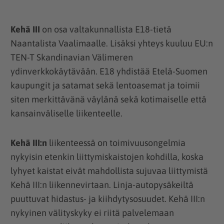
Kehä III
on osa valtakunnallista E18-tietä
Naantalista Vaalimaalle. Lisäksi yhteys kuuluu EU:n
TEN-T Skandinavian Välimeren
ydinverkkokäytävään. E18 yhdistää Etelä-Suomen
kaupungit ja satamat sekä lentoasemat ja toimii
siten merkittävänä väylänä sekä kotimaiselle että
kansainväliselle liikenteelle.
Kehä III:n
liikenteessä on toimivuusongelmia
nykyisin etenkin liittymiskaistojen kohdilla, koska
lyhyet kaistat eivät mahdollista sujuvaa liittymistä
Kehä III:n liikennevirtaan. Linja-autopysäkeiltä
puuttuvat hidastus- ja kiihdytysosuudet. Kehä III:n
nykyinen välityskyky ei riitä palvelemaan