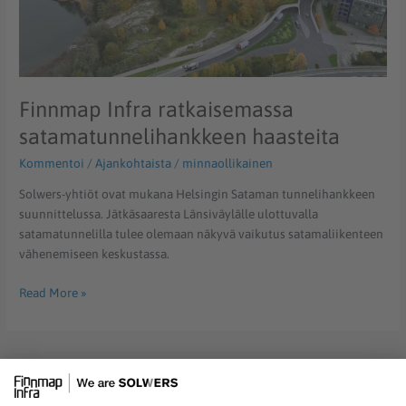
Finnmap Infra ratkaisemassa
satamatunnelihankkeen haasteita
Kommentoi
/
Ajankohtaista
/
minnaollikainen
Solwers-yhtiöt ovat mukana Helsingin Sataman tunnelihankkeen
suunnittelussa. Jätkäsaaresta Länsiväylälle ulottuvalla
satamatunnelilla tulee olemaan näkyvä vaikutus satamaliikenteen
vähenemiseen keskustassa.
Read More »