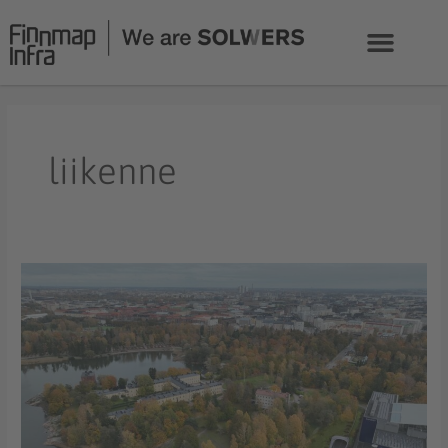
Siirry
sisältöön
liikenne
Finnmap
Infra
ratkaisemassa
satamatunnelihankkeen
haasteita