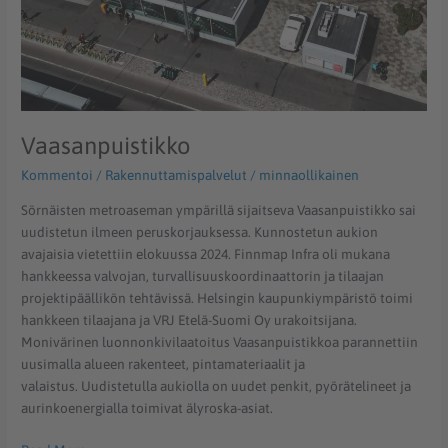
Vaasanpuistikko
Kommentoi
/
Rakennuttamispalvelut
/
minnaollikainen
Sörnäisten metroaseman ympärillä sijaitseva Vaasanpuistikko sai
uudistetun ilmeen peruskorjauksessa. Kunnostetun aukion
avajaisia vietettiin elokuussa 2024. Finnmap Infra oli mukana
hankkeessa valvojan, turvallisuuskoordinaattorin ja tilaajan
projektipäällikön tehtävissä. Helsingin kaupunkiympäristö toimi
hankkeen tilaajana ja VRJ Etelä-Suomi Oy urakoitsijana.
Monivärinen luonnonkivilaatoitus Vaasanpuistikkoa parannettiin
uusimalla alueen rakenteet, pintamateriaalit ja
valaistus. Uudistetulla aukiolla on uudet penkit, pyörätelineet ja
aurinkoenergialla toimivat älyroska-asiat.