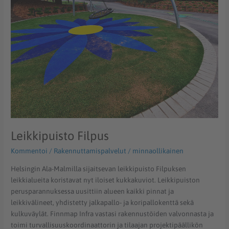
Leikkipuisto Filpus
Kommentoi
/
Rakennuttamispalvelut
/
minnaollikainen
Helsingin Ala-Malmilla sijaitsevan leikkipuisto Filpuksen
leikkialueita koristavat nyt iloiset kukkakuviot. Leikkipuiston
perusparannuksessa uusittiin alueen kaikki pinnat ja
leikkivälineet, yhdistetty jalkapallo- ja koripallokenttä sekä
kulkuväylät. Finnmap Infra vastasi rakennustöiden valvonnasta ja
toimi turvallisuuskoordinaattorin ja tilaajan projektipäällikön