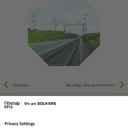
Prev
Opinmäki
BanaVäg i Väst parantaminen