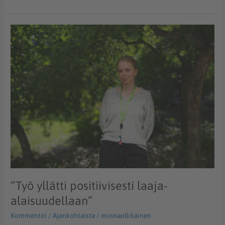
“Työ
yllätti
positiivisesti
laaja-
alaisuudellaan”
“Työ yllätti positiivisesti laaja-
alaisuudellaan”
Kommentoi
/
Ajankohtaista
/
minnaollikainen