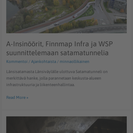
A-Insinöörit, Finnmap Infra ja WSP
suunnittelemaan satamatunnelia
Kommentoi
/
Ajankohtaista
/
minnaollikainen
Länsisatamasta Länsiväylälle ulottuva Satamatunneli on
merkittävä hanke, jolla parannetaan keskusta-alueen
infrastruktuuria ja liikenteenhallintaa.
Read More »
Tampereen
seudun
keskuspuhdistamo