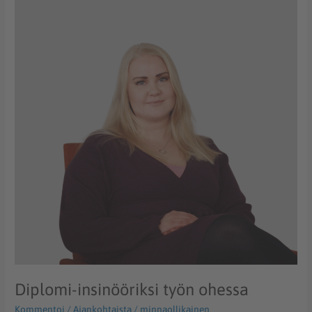
insinööriksi
työn
ohessa
Diplomi-insinööriksi työn ohessa
Kommentoi
/
Ajankohtaista
/
minnaollikainen