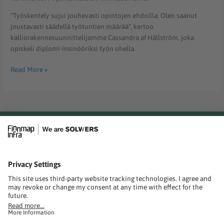
“Työskentely sujui jouhevasti opintojen ehdoilla. Olen saanut
joustavasti säädellä työtuntien määrää”, kertoo
kalliorakennesuunnittelijamme Cassandra af Hällström, joka
opiskeli diplomi-insinööriksi työn ohella.
Read More »
solwers.com
FINNMAP INFRA OY
Ratapihantie 11