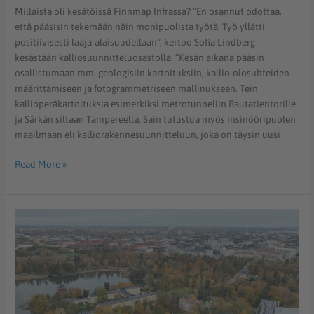
Millaista oli kesätöissä Finnmap Infrassa? “En osannut odottaa,
että pääsisin tekemään näin monipuolista työtä. Työ yllätti
positiivisesti laaja-alaisuudellaan”, kertoo Sofia Lindberg
kesästään kalliosuunnitteluosastolla. “Kesän aikana pääsin
osallistumaan mm. geologisiin kartoituksiin, kallio-olosuhteiden
määrittämiseen ja fotogrammetriseen mallinukseen. Tein
kallioperäkartoituksia esimerkiksi metrotunneliin Rautatientorille
ja Särkän siltaan Tampereella. Sain tutustua myös insinööripuolen
maailmaan eli kalliorakennesuunnitteluun, joka on täysin uusi
Read More »
Finnmap
Infra
ratkaisemassa
satamatunnelihankkeen
haasteita