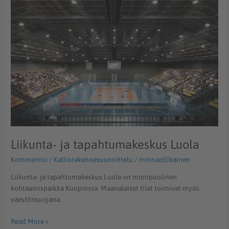
Liikunta-
ja
tapahtumakeskus
Luola
Liikunta- ja tapahtumakeskus Luola
Kommentoi
/
Kalliorakennesuunnittelu
/
minnaollikainen
Liikunta- ja tapahtumakeskus Luola on monipuolinen
kohtaamispaikka Kuopiossa. Maanalaiset tilat toimivat myös
väestönsuojana.
Read More »