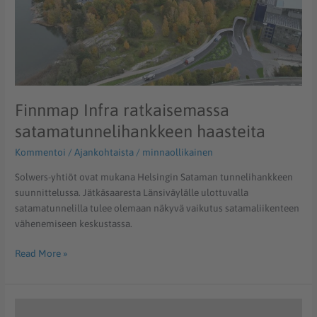
Finnmap Infra ratkaisemassa
satamatunnelihankkeen haasteita
Kommentoi
/
Ajankohtaista
/
minnaollikainen
Solwers-yhtiöt ovat mukana Helsingin Sataman tunnelihankkeen
suunnittelussa. Jätkäsaaresta Länsiväylälle ulottuvalla
satamatunnelilla tulee olemaan näkyvä vaikutus satamaliikenteen
vähenemiseen keskustassa.
Read More »
Diplomi-